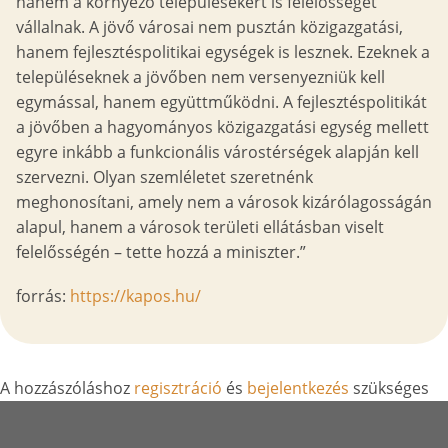
hanem a környező településekért is felelősséget
vállalnak. A jövő városai nem pusztán közigazgatási,
hanem fejlesztéspolitikai egységek is lesznek. Ezeknek a
településeknek a jövőben nem versenyezniük kell
egymással, hanem együttműködni. A fejlesztéspolitikát
a jövőben a hagyományos közigazgatási egység mellett
egyre inkább a funkcionális várostérségek alapján kell
szervezni. Olyan szemléletet szeretnénk
meghonosítani, amely nem a városok kizárólagosságán
alapul, hanem a városok területi ellátásban viselt
felelősségén – tette hozzá a miniszter.”
forrás:
https://kapos.hu/
A hozzászóláshoz
regisztráció
és
bejelentkezés
szükséges