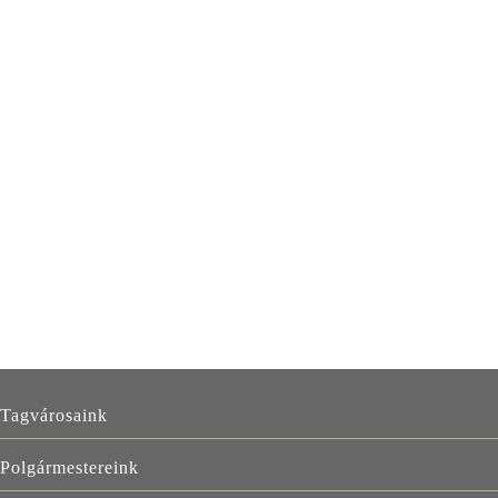
FŐ
Tagvárosaink
NAVIGÁCIÓ
Polgármestereink