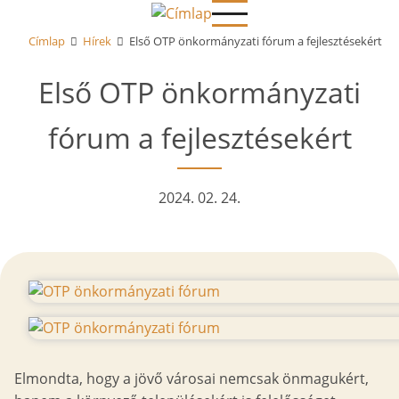
Ugrás
a
Címlap
Hírek
Első OTP önkormányzati fórum a fejlesztésekért
tartalomra
Első OTP önkormányzati
fórum a fejlesztésekért
Dátum
2024. 02. 24.
Kép
Elmondta, hogy a jövő városai nemcsak önmagukért,